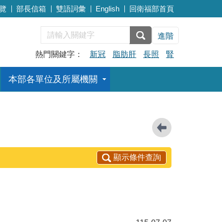
覽
部長信箱
雙語詞彙
English
回衛福部首頁
進階
熱門關鍵字：
新冠
脂肪肝
長照
腎
本部各單位及所屬機關
顯示條件查詢