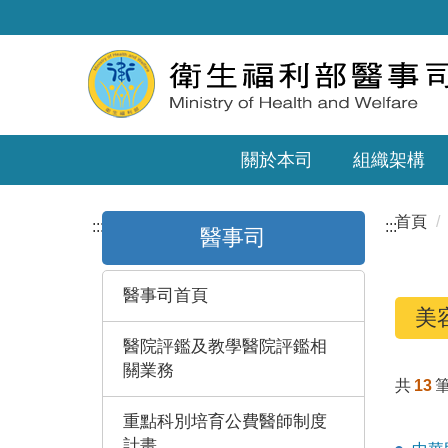
關於本司
組織架構
首頁
:::
:::
醫事司
醫事司首頁
美
醫院評鑑及教學醫院評鑑相
關業務
共
13
重點科別培育公費醫師制度
計畫