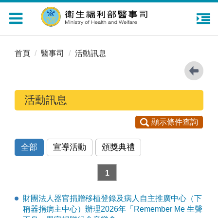
Toggle
navigation
首頁
醫事司
活動訊息
活動訊息
顯示條件查詢
全部
宣導活動
頒獎典禮
1
財團法人器官捐贈移植登錄及病人自主推廣中心（下
稱器捐病主中心）辦理2026年「Remember Me 生聲