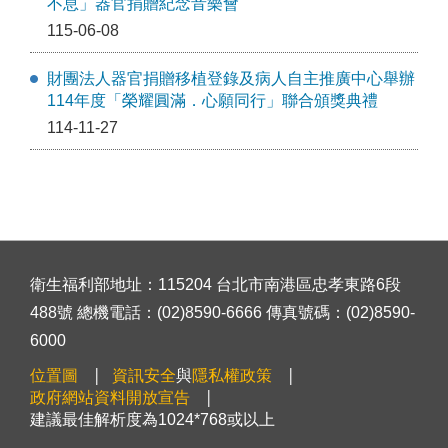
不息」器官捐贈紀念音樂會
115-06-08
財團法人器官捐贈移植登錄及病人自主推廣中心舉辦
114年度「榮耀圓滿．心願同行」聯合頒獎典禮
114-11-27
衛生福利部地址：115204 台北市南港區忠孝東路6段
488號 總機電話：(02)8590-6666 傳真號碼：(02)8590-
6000
位置圖
資訊安全
與
隱私權政策
政府網站資料開放宣告
建議最佳解析度為1024*768或以上