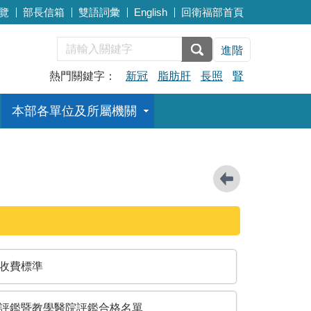
覽
部長信箱
雙語詞彙
English
回衛福部首頁
進階
熱門關鍵字：
新冠
脂肪肝
長照
腎
本部各單位及所屬機關
收費標準
評鑑暨教學醫院評鑑合格名單