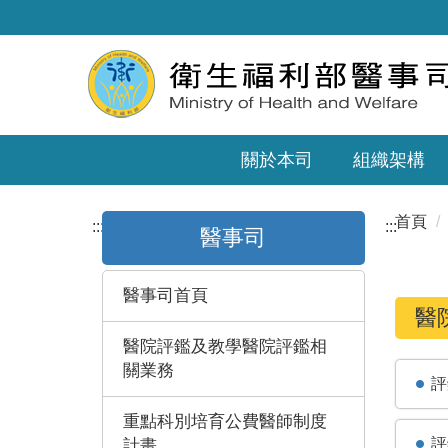
關於本司
組織架構
首頁
:::
:::
醫事司
醫事司首頁
醫
醫院評鑑及教學醫院評鑑相
關業務
評
重點科別培育公費醫師制度
評
計畫