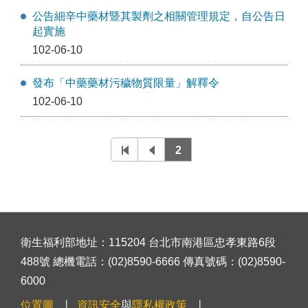
公告細辛中藥材暨其製劑之相關管理規定，自公告日
起實施
102-06-10
發布「中藥藥材污穢物質限量」解釋令
102-06-10
2
衛生福利部地址：115204 台北市南港區忠孝東路6段
488號 總機電話：(02)8590-6666 傳真號碼：(02)8590-
6000
位置圖
資訊安全
與
隱私權政策