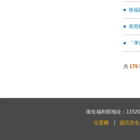
衛福
長照
「準
共
179
:::
衛生福利部地址：115204
位置圖
資訊安全