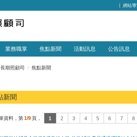
:::
網站導
業務職掌
焦點新聞
活動訊息
公告訊息
長期照顧司
焦點新聞
點新聞
筆資料，第
1/9
頁，
1
2
3
4
5
6
7
8