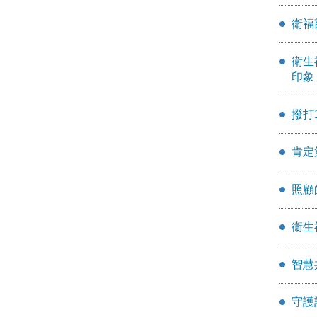
衛福
衛生
印象
撥打
肯定
照顧
衞生
智慧
守護