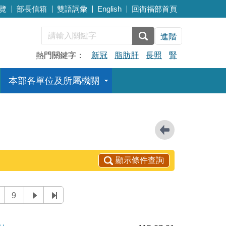
覽
部長信箱
雙語詞彙
English
回衛福部首頁
進階
熱門關鍵字：
新冠
脂肪肝
長照
腎
本部各單位及所屬機關
顯示條件查詢
9