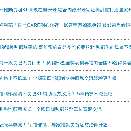
部推動長照3.0實現在地安老 結合內政部老宅延壽計畫打造居家
福利部「長照CARE到心坎裡」影音競賽頒獎典禮 鼓鼓呂思緯
1966長照服務專線 事前預約春節長照必要服務 照顧失能民眾不
第一線長照人員付出！ 衛福部金顧獎表揚典禮向全國26名得獎
的路上不孤單！ 全國家庭照顧者支持服務交流經驗更升級
福利部澄清：長照3.0補助地方政府 115年預算不減反增
共融照顧新模式 全國日間照顧服務單位齊聚交流
記憶與尊嚴！ 衛福部攜手專家推動失智症防治再升級