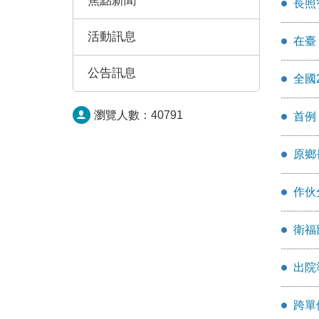
焦點新聞
長照
活動訊息
在臺
公告訊息
全國
瀏覽人數：
40791
首例
原鄉
作伙
衛福
出院
跨單