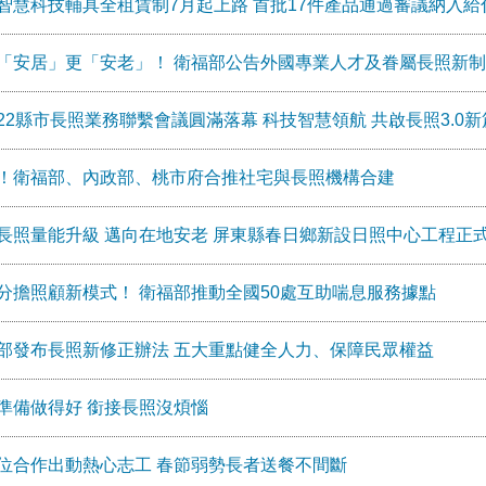
智慧科技輔具全租賃制7月起上路 首批17件產品通過審議納入給
「安居」更「安老」！ 衛福部公告外國專業人才及眷屬長照新制
22縣市長照業務聯繫會議圓滿落幕 科技智慧領航 共啟長照3.0新
！衛福部、內政部、桃市府合推社宅與長照機構合建
長照量能升級 邁向在地安老 屏東縣春日鄉新設日照中心工程正
分擔照顧新模式！ 衛福部推動全國50處互助喘息服務據點
部發布長照新修正辦法 五大重點健全人力、保障民眾權益
準備做得好 銜接長照沒煩惱
位合作出動熱心志工 春節弱勢長者送餐不間斷