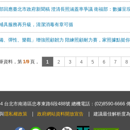
部回應臺北市政府新聞稿 澄清長照涵蓋率爭議 衛福部：數據呈
輔具服務再升級，清潔消毒有章可循
備、彈性、樂觀」增強照顧韌力 陪練照顧耐力賽，家照據點挺你
筆資料，第
1/9
頁，
1
2
3
4
5
6
7
8
 台北市南港區忠孝東路6段488號 總機電話：(02)8590-6666 傳真號
與
隱私權政策
政府網站資料開放宣告
建議最佳解析度為1