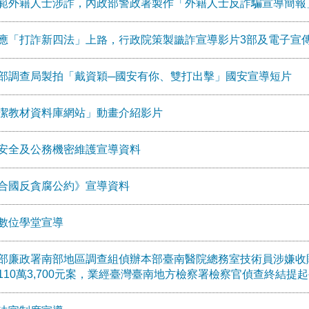
範外籍人士涉詐，內政部警政署製作「外籍人士反詐騙宣導簡報
應「打詐新四法」上路，行政院策製識詐宣導影片3部及電子宣傳
部調查局製拍「戴資穎─國安有你、雙打出擊」國安宣導短片
潔教材資料庫網站」動畫介紹影片
安全及公務機密維護宣導資料
合國反貪腐公約》宣導資料
數位學堂宣導
部廉政署南部地區調查組偵辦本部臺南醫院總務室技術員涉嫌收
110萬3,700元案，業經臺灣臺南地方檢察署檢察官偵查終結提