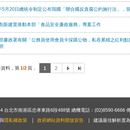
4年5月20日總統令制定公布我國「聯合國反貪腐公約施行法」，並自
創新建置推動本部「食品安全廉政服務」專案工作
部廉政署有關「公務員使用會員卡採購公物，私吞累積之紅利點
明
筆資料，第
1/2
頁，
1
2
 台北市南港區忠孝東路6段488號 總機電話：(02)8590-6666 傳真號
與
隱私權政策
政府網站資料開放宣告
建議最佳解析度為1