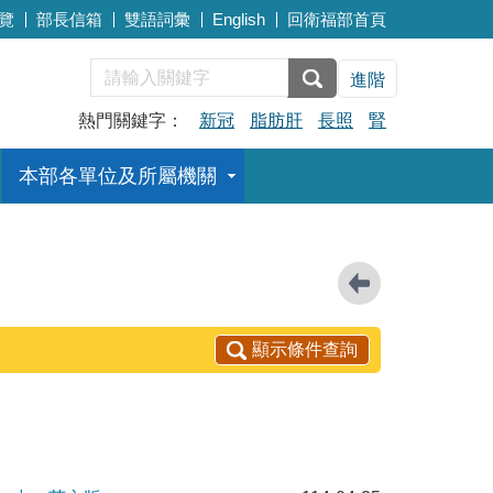
覽
部長信箱
雙語詞彙
English
回衛福部首頁
進階
熱門關鍵字：
新冠
脂肪肝
長照
腎
本部各單位及所屬機關
顯示條件查詢