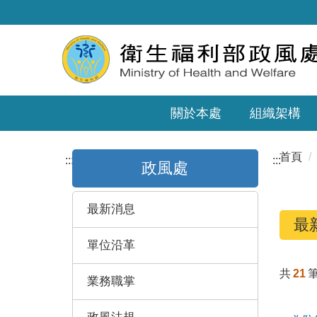
關於本處
組織架構
首頁
:::
:::
政風處
最新消息
最
單位沿革
共
21
業務職掌