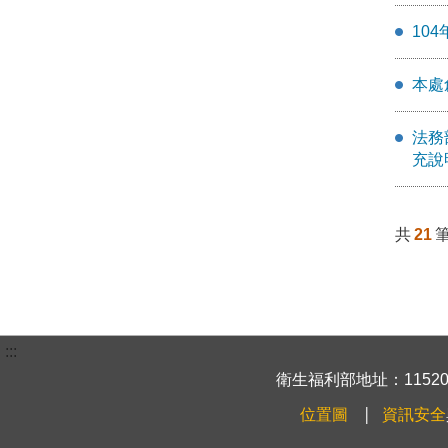
10
本處
法務
充說
共
21
:::
衛生福利部地址：115204
位置圖
資訊安全