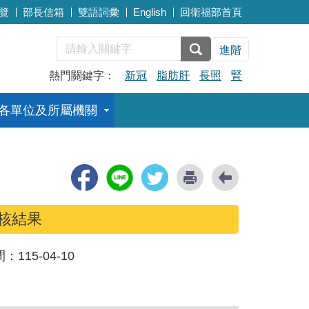
覽
部長信箱
雙語詞彙
English
回衛福部首頁
進階
熱門關鍵字：
新冠
脂肪肝
長照
腎
各單位及所屬機關
核結果
間：
115-04-10