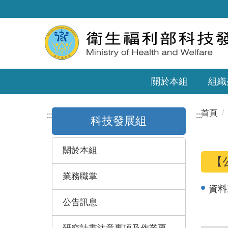
關於本組
組織
首頁
:::
:::
科技發展組
關於本組
【
業務職掌
資料
公告訊息