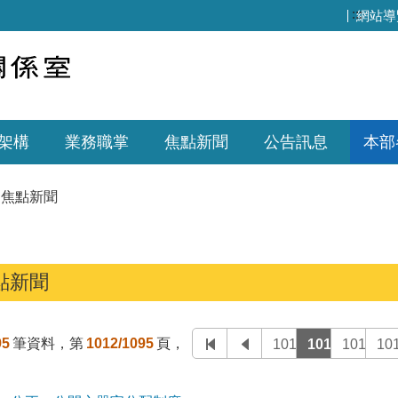
:::
網站導
架構
業務職掌
焦點新聞
公告訊息
本部
焦點新聞
點新聞
95
筆資料，第
1012/1095
頁，
1011
1012
1013
10