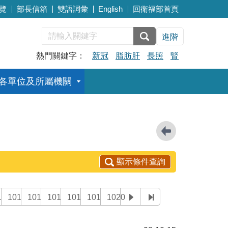
覽
部長信箱
雙語詞彙
English
回衛福部首頁
進階
熱門關鍵字：
新冠
脂肪肝
長照
腎
各單位及所屬機關
顯示條件查詢
14
1015
1016
1017
1018
1019
1020