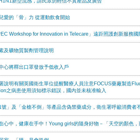
H1N1新型流感，請民眾勿輕信不實產品及廣告
兒愛的「骨」力 從運動飲食開始
EC Workshop for Innovation in Telecare」遠距照護創新服
素及礦物質製劑管理說明
中心將釋出口罩發放予低收入戶
說明有關英國衛生單位提醒醫療人員注意FOCUS藥廠製造Fluconazole 2
fusion之病患使用須知標示錯誤，國內並未核准輸入
1號」及「金槍不倒」等產品含偽禁藥成分，衛生署呼籲消費者
在心中，健康在手中！Young girls的隨身好物－「天空的顏色