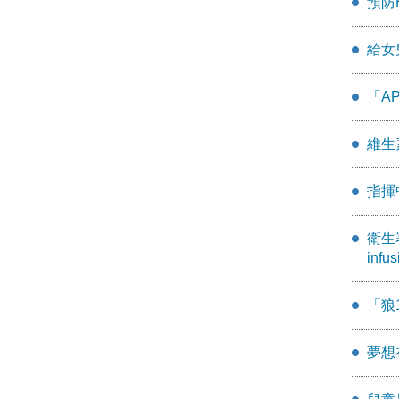
預防
給女
「AP
維生
指揮
衛生署
in
「狼
夢想