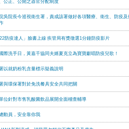
、公正、公開之器官分配制度
院吳院長今巡視衛生署，責成該署做好各項醫療、衛生、防疫及
作
922防疫達人」臉書上線 疾管局有獎徵選1分鐘防疫影片
國際洗手日，黃嘉千協同夫婿夏克立為寶寶獻唱防疫兒歌！
署以就奶粉乳含量標示疑義說明
署與環保署對於免洗餐具安全共同把關
單位針對市售乳酸菌飲品展開全面稽查輔導
總動員，安全靠你我