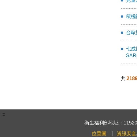
兒童
積極
台歐
七成
SA
共
218
:::
衛生福利部地址：115204
位置圖
資訊安全