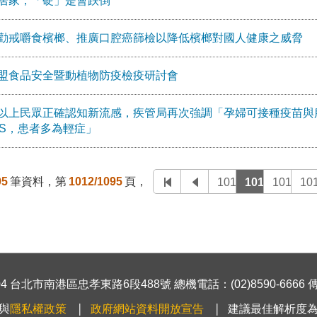
居家，「硬」是會跌倒
勸戒嚼食檳榔、推廣口腔癌篩檢以降低檳榔對國人健康之威脅
盟食品安全暨動植物防疫檢疫研討會
以上民眾正確認知新流感，疾管局再次強調「孕婦可接種疫苗與
RS，患者多為輕症」
95
筆資料，第
1012/1095
頁，
1011
1012
1013
10
 台北市南港區忠孝東路6段488號 總機電話：(02)8590-6666 傳真號
與
隱私權政策
政府網站資料開放宣告
建議最佳解析度為1