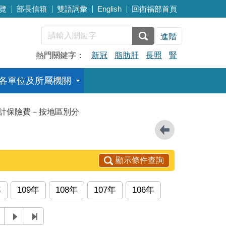
覽
部長信箱
雙語詞彙
English
回衛福部首頁
進階
熱門關鍵字：
新冠
脂肪肝
長照
腎
各單位及所屬機關
計保險費－按地區別分
顯示條件查詢
年
109年
108年
107年
106年