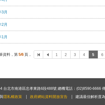
年3月
年2月
年1月
筆資料，第
5/6
頁，
1
2
3
4
5
6
 台北市南港區忠孝東路6段488號 總機電話：(02)8590-6666 傳真號
與
隱私權政策
政府網站資料開放宣告
建議最佳解析度為1