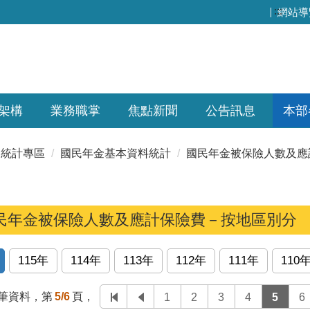
:::
網站導
架構
業務職掌
焦點新聞
公告訊息
本部
統計專區
國民年金基本資料統計
國民年金被保險人數及應
民年金被保險人數及應計保險費－按地區別分
115年
114年
113年
112年
111年
110
筆資料，第
5/6
頁，
1
2
3
4
5
6