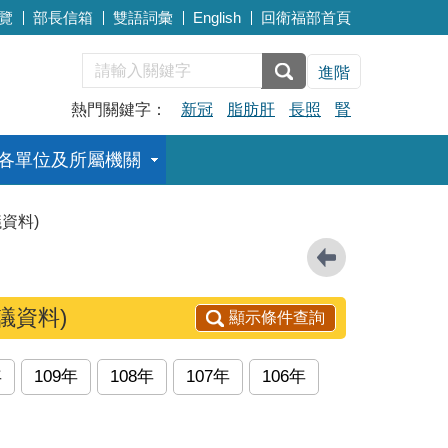
覽
部長信箱
雙語詞彙
English
回衛福部首頁
進階
熱門關鍵字：
新冠
脂肪肝
長照
腎
各單位及所屬機關
資料)
議資料)
顯示條件查詢
年
109年
108年
107年
106年