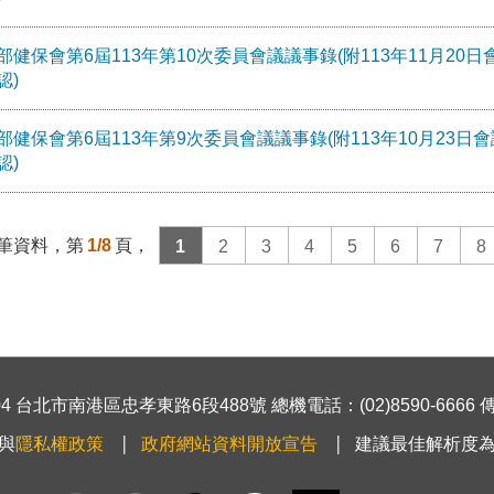
部健保會第6屆113年第10次委員會議議事錄(附113年11月20日
認)
部健保會第6屆113年第9次委員會議議事錄(附113年10月23日會議
認)
筆資料，第
1/8
頁，
1
2
3
4
5
6
7
8
 台北市南港區忠孝東路6段488號 總機電話：(02)8590-6666 傳真號
與
隱私權政策
政府網站資料開放宣告
建議最佳解析度為1