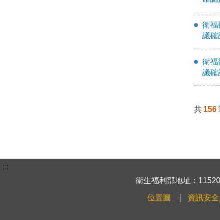
衛福
議確
衛福
議確
共
156
:::
衛生福利部地址：115204
位置圖
資訊安全