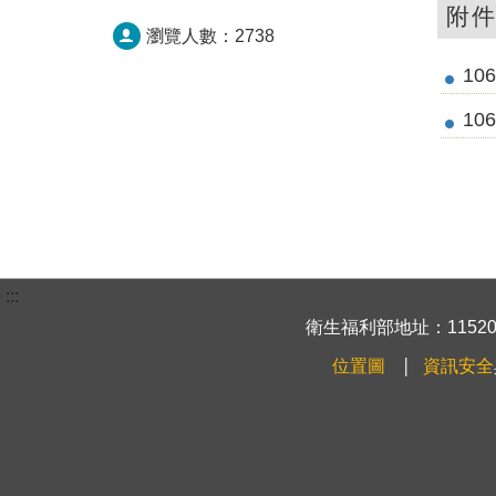
附
瀏覽人數：
2738
10
10
:::
衛生福利部地址：115204
位置圖
資訊安全