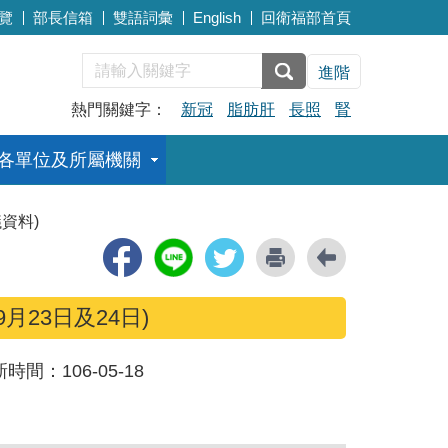
覽
部長信箱
雙語詞彙
English
回衛福部首頁
進階
熱門關鍵字：
新冠
脂肪肝
長照
腎
各單位及所屬機關
資料)
月23日及24日)
新時間：
106-05-18