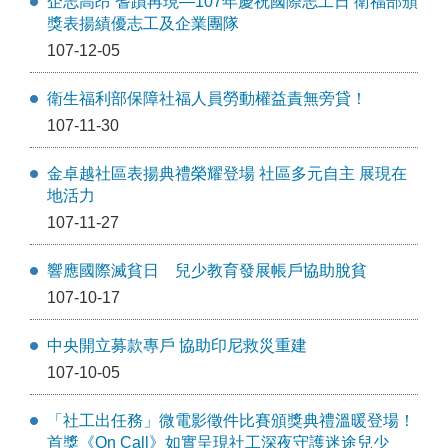
企志高昂 耆蹟再現—107年慶祝國際志工日 衛福部頒
獎表揚績優志工及企業團隊
107-12-05
衛生福利部保障社福人員勞動權益責無旁貸！
107-11-30
金卓越社區表揚典禮榮耀登場 社區多元自主 展現在
地活力
107-11-27
響應國際滅貧日 兒少教育發展帳戶協助脫貧
107-10-17
中央開立募款專戶 協助印尼救災重建
107-10-05
「社工出任務」微電影徵件比賽頒獎典禮溫暖登場！
首獎《On Call》如實呈現社工深夜守護迷途兒少