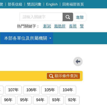
覽
部長信箱
雙語詞彙
English
回衛福部首頁
進階
熱門關鍵字：
新冠
脂肪肝
長照
腎
本部各單位及所屬機關
顯示條件查詢
年
107年
106年
105年
104年
96年
95年
94年
93年
92年