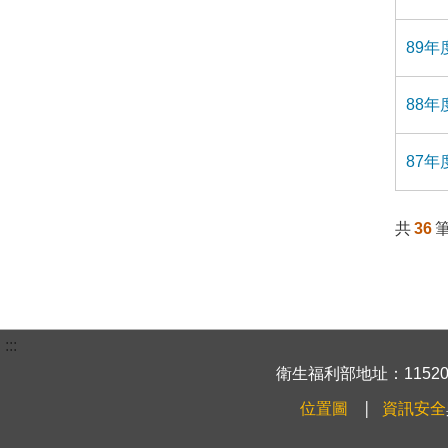
89
88
87
共
36
:::
衛生福利部地址：115204
位置圖
資訊安全