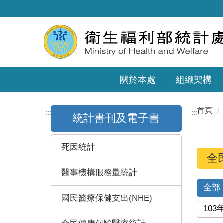
關於本處
組織架構
首頁
:::
:::
統計書刊及電子書
死因統計
全
醫事機構服務量統計
全部
國民醫療保健支出(NHE)
103