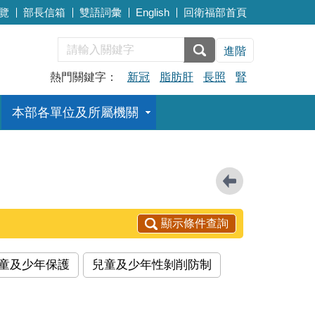
覽
部長信箱
雙語詞彙
English
回衛福部首頁
進階
熱門關鍵字：
新冠
脂肪肝
長照
腎
本部各單位及所屬機關
顯示條件查詢
童及少年保護
兒童及少年性剝削防制