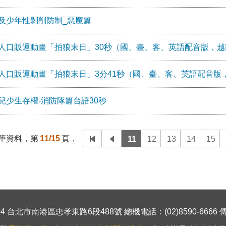
及少年性剝削防制_惡魔篇
人口販運動畫「拍狼末日」30秒（國、臺、客、英語配音版，
人口販運動畫「拍狼末日」3分41秒（國、臺、客、英語配音版
兒少生存權-消防隊篇台語30秒
筆資料，第
11/15
頁，
11
12
13
14
15
 台北市南港區忠孝東路6段488號 總機電話：(02)8590-6666 傳真號