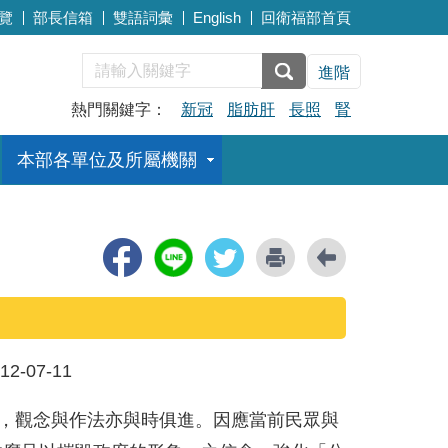
覽
部長信箱
雙語詞彙
English
回衛福部首頁
進階
熱門關鍵字：
新冠
脂肪肝
長照
腎
本部各單位及所屬機關
12-07-11
化，觀念與作法亦與時俱進。因應當前民眾與