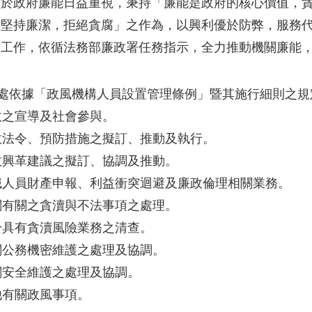
對於政府廉能日益重視，秉持「廉能是政府的核心價值，
應堅持廉潔，拒絕貪腐」之作為，以興利優於防弊，服務
僚工作，依循法務部廉政署任務指示，全力推動機關廉能
本處依據「政風機構人員設置管理條例」暨其施行細則之
廉政之宣導及社會參與。
廉政法令、預防措施之擬訂、推動及執行。
廉政興革建議之擬訂、協調及推動。
公職人員財產申報、利益衝突迴避及廉政倫理相關業務。
機關有關之貪瀆與不法事項之處理。
對於具有貪瀆風險業務之清查。
機關公務機密維護之處理及協調。
機關安全維護之處理及協調。
其他有關政風事項。