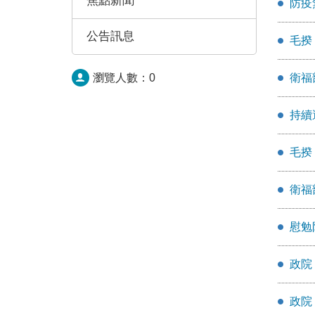
焦點新聞
防疫
公告訊息
毛揆
瀏覽人數：
0
衛福
持續
毛揆
衛福
慰勉
政院
政院