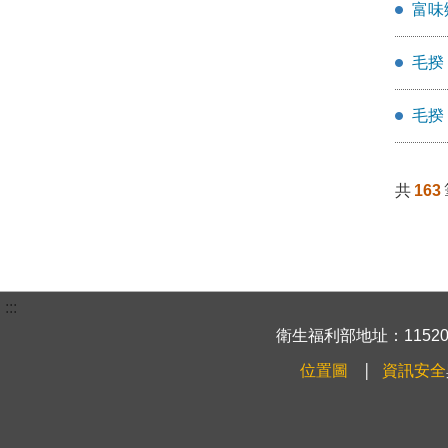
富味
毛揆
毛揆
共
163
:::
衛生福利部地址：115204
位置圖
資訊安全