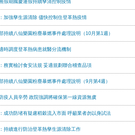
無假期國慶連假持續孳清控制疫情
：加強孳生源清除 儘快控制住登革熱疫情
部持續八仙樂園粉塵暴燃事件處理說明（10月第1週）
適時調度登革熱病患就醫分流機制
：務實檢討食安法規 妥適規劃聯合稽查品項
部持續八仙樂園粉塵暴燃事件處理說明（9月第4週）
防疫人員辛勞 政院強調將確保第一線資源無虞
：成功防堵有疑慮稻穀流入市面 呼籲業者勿以身試法
：持續進行防治登革熱孳生源清除工作