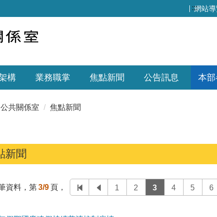
:::
網站導
架構
業務職掌
焦點新聞
公告訊息
本部
公共關係室
焦點新聞
點新聞
筆資料，第
3/9
頁，
1
2
3
4
5
6