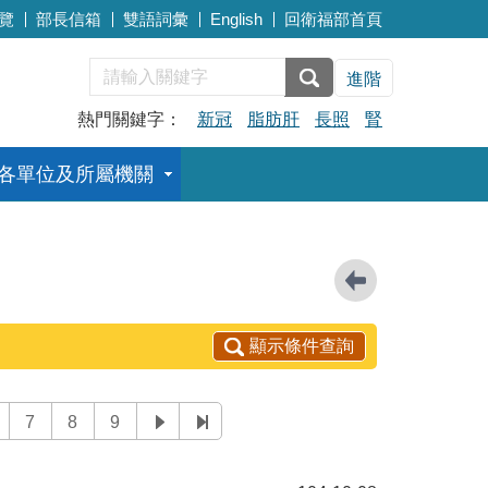
覽
部長信箱
雙語詞彙
English
回衛福部首頁
進階
熱門關鍵字：
新冠
脂肪肝
長照
腎
各單位及所屬機關
顯示條件查詢
7
8
9