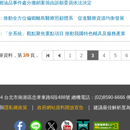
鄉油品事件處分撤銷案係由訴願委員依法決定
：推動全方位偏鄉離島醫療照顧體系 促進醫療資源均衡發展
：「全系統」觀點聚焦重點項目 推動我國特色輔具及服務產業
筆資料，第
3/9
頁，
1
2
3
4
5
6
 台北市南港區忠孝東路6段488號 總機電話：(02)8590-6666 傳真號
與
隱私權政策
政府網站資料開放宣告
建議最佳解析度為1