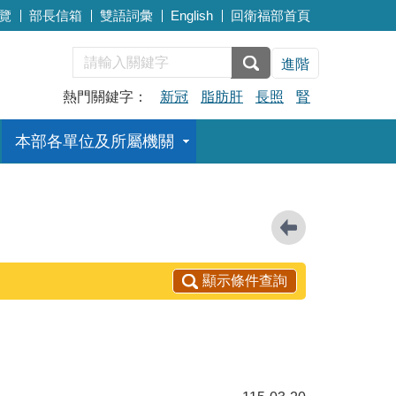
覽
部長信箱
雙語詞彙
English
回衛福部首頁
進階
熱門關鍵字：
新冠
脂肪肝
長照
腎
本部各單位及所屬機關
顯示條件查詢