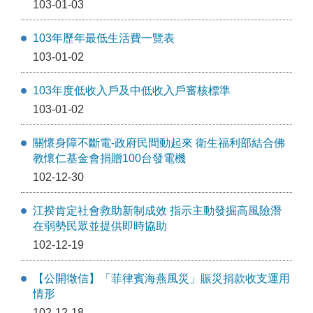
103-01-03
103年歷年最低生活費一覽表
103-01-02
103年度低收入戶及中低收入戶審核標準
103-01-02
關懷身障不斷電-政府民間動起來 衛生福利部結合佛
教懷仁基金會捐贈100台發電機
102-12-30
江揆肯定社會救助新制成效 指示主動發掘高風險潛
在弱勢民眾並提供即時協助
102-12-19
【公開徵信】「菲律賓海燕風災」賑災捐款收支運用
情形
102-12-18