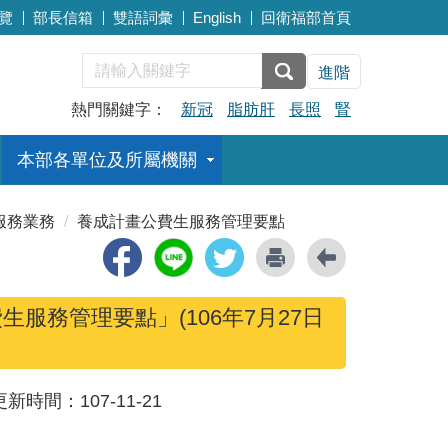
覽
部長信箱
雙語詞彙
English
回衛福部首頁
進階
熱門關鍵字：
新冠
脂肪肝
長照
腎
本部各單位及所屬機關
服務業務
養成計畫公費生服務管理要點
服務管理要點」(106年7月27日
更新時間：
107-11-21