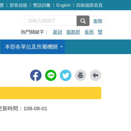
覽
部長信箱
雙語詞彙
English
回衛福部首頁
進階
熱門關鍵字：
新冠
脂肪肝
長照
腎
本部各單位及所屬機關
更新時間：
108-08-01