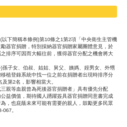
以下簡稱本條例)第10條之1第2項「中央衛生主管機
鼓勵器官捐贈，特別採納器官捐贈家屬團體意見，於
屬之排序可因而大幅往前，獲得器官分配之機會將大
外)孫子女、伯叔、姑姑、舅父、姨媽、姪男女、外甥
贈移植登錄系統中找一位之前在捐贈者出現時排序分
名及第2名，影響相當大。
或三親等血親曾為死後器官捐贈者」具有優先分配
的公益價值，期待國人踴躍簽具器官捐贈同意書完成
行為，也庇蔭未來可能有需要的親人，鼓勵更多民眾
067。