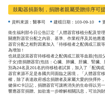
鼓勵器捐新制，捐贈者親屬受贈排序可
資料來源：
醫事司
建檔日期：
103-09-10
衛生福利部今日公告訂定「人體器官移植分配及管理辦
關應對器官分配之內容、基準、作業程序及其他應
器官分配之相對因素加入「待移植者之配偶或三親
為增加 !
也就是說當器官待移植者之配偶或三親等血親(包括父
子女)曾捐贈器官(包括：心臟、肺臟、肝臟、腎臟
別為24名及201名的待移植者試算，加入了「配偶
器官來源不足是各國共同面臨之困境，「人體器官
權，除了表達政府感念捐贈者及家屬大愛的抉擇外
健保IC卡註記，捐贈器官可讓將消失的生命得以另
響應器官捐贈。如欲進一步瞭解相關訊息，可洽詢財團法人器