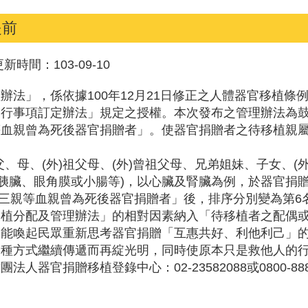
提前
更新時間：
103-09-10
法」，係依據100年12月21日修正之人體器官移植條例(
遵行事項訂定辦法」規定之授權。本次發布之管理辦法為
等血親曾為死後器官捐贈者」。使器官捐贈者之待移植親
、母、(外)祖父母、(外)曾祖父母、兄弟姐妹、子女、(
、胰臟、眼角膜或小腸等)，以心臟及腎臟為例，於器官捐
或三親等血親曾為死後器官捐贈者」後，排序分別變為第6
移植分配及管理辦法」的相對因素納入「待移植者之配偶
，能喚起民眾重新思考器官捐贈「互惠共好、利他利己」
一種方式繼續傳遞而再綻光明，同時使原本只是救他人的
官捐贈移植登錄中心：02-23582088或0800-888-