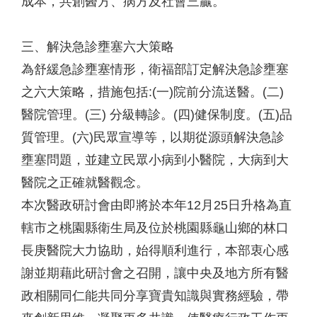
成本，共創醫方、病方及社會三贏。
三、解決急診壅塞六大策略
為舒緩急診壅塞情形，衛福部訂定解決急診壅塞
之六大策略，措施包括:(一)院前分流送醫。(二)
醫院管理。(三) 分級轉診。(四)健保制度。(五)品
質管理。(六)民眾宣導等，以期從源頭解決急診
壅塞問題，並建立民眾小病到小醫院，大病到大
醫院之正確就醫觀念。
本次醫政研討會由即將於本年12月25日升格為直
轄市之桃園縣衛生局及位於桃園縣龜山鄉的林口
長庚醫院大力協助，始得順利進行，本部衷心感
謝並期藉此研討會之召開，讓中央及地方所有醫
政相關同仁能共同分享寶貴知識與實務經驗，帶