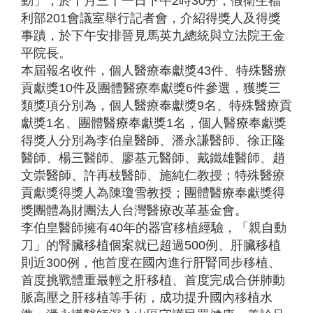
動」，於十月三十一日下午2時30分，假衛生福
利部201會議室舉行記者會，介紹得獎人及得獎
事蹟，於下午安排晉見馬英九總統與立法院王金
平院長。
本屆報名收件，個人醫療奉獻獎43件、特殊醫療
貢獻獎10件及團體醫療奉獻獎6件參選，獲獎三
類獎項分別為，個人醫療奉獻獎9名、特殊醫療貢
獻獎1名、團體醫療奉獻獎1名，個人醫療奉獻獎
得獎人分別為李伯皇醫師、潘永謙醫師、徐正隆
醫師、楊三醫師、廖基元醫師、戴鐵雄醫師、趙
文崇醫師、許再枝醫師、施純仁教授；特殊醫療
貢獻獎得獎人為陳瓊雪教授；團體醫療奉獻獎得
獎團體為財團法人台灣醫療改革基金會。
李伯皇醫師擁有40年的器官移植經驗，「親自動
刀」的腎臟移植個案就已超過500例、肝臟移植
則近300例，他首度在國內進行肝腎同步移植、
首度挑戰體重最輕之肝移植、首度完成合併肺動
脈高壓之肝移植等手術，成功提升國內移植水