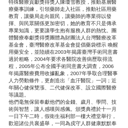
特殊醫療貢獻獎得獎人陳瓊雪教授，推動基層醫
療藥事訓練，引領藥師走入社區，推動社區用藥
教育，讓藥局走向親民，讓藥師的專業得以發
揮、與民眾關係更加密切，她的教育不只是傳承
專業知識，更要讓學生抱有服務人群的熱忱。團
體醫療奉獻獎得獎團體為財團法人台灣醫療改革
基金會，臺灣醫療改革基金會提倡藥袋標示 喚醒
用藥安全，並陸續在2003年揭露臺灣手術同意書
過於粗略，2004年要求各醫院改善病歷取得流
程，2005年公布全國手術同意書大調查，2006
年揭露醫療費用收據亂象，2007年爭取合理醫事
人力勞動條件，更創造出「血汗醫院」一詞；近
年關心健保雙漲、二代健保改革、設立國際醫療
等議題。
他們毫無保留奉獻他們的金錢、歲月、學問、技
術與智慧，讓人感嘆與感佩。頒獎典禮於十一月
一日下午二時，假衛生福利部一樓大禮堂舉行，
歡迎諸位共襄盛舉，一同為戍守人群健康默默奉