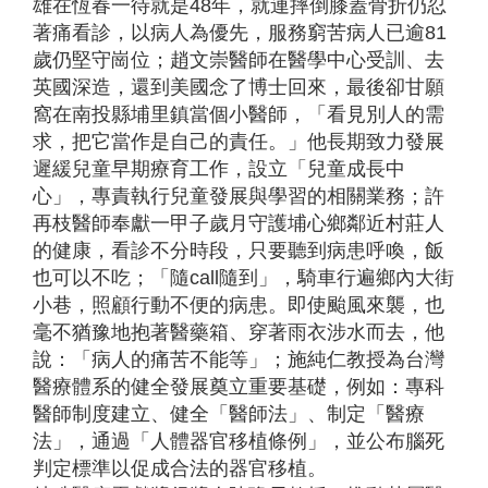
雄在恆春一待就是48年，就連摔倒膝蓋骨折仍忍
著痛看診，以病人為優先，服務窮苦病人已逾81
歲仍堅守崗位；趙文崇醫師在醫學中心受訓、去
英國深造，還到美國念了博士回來，最後卻甘願
窩在南投縣埔里鎮當個小醫師，「看見別人的需
求，把它當作是自己的責任。」他長期致力發展
遲緩兒童早期療育工作，設立「兒童成長中
心」，專責執行兒童發展與學習的相關業務；許
再枝醫師奉獻一甲子歲月守護埔心鄉鄰近村莊人
的健康，看診不分時段，只要聽到病患呼喚，飯
也可以不吃；「隨call隨到」，騎車行遍鄉內大街
小巷，照顧行動不便的病患。即使颱風來襲，也
毫不猶豫地抱著醫藥箱、穿著雨衣涉水而去，他
說：「病人的痛苦不能等」；施純仁教授為台灣
醫療體系的健全發展奠立重要基礎，例如：專科
醫師制度建立、健全「醫師法」、制定「醫療
法」，通過「人體器官移植條例」，並公布腦死
判定標準以促成合法的器官移植。