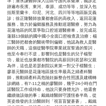
準；潘永謙醫師深入山區守護民眾健康，義診足
跡遍布長濱、東河、泰源、成功等等，並深入包
括斯里蘭卡、印尼、河北、四川等等地區賑災義
診；徐正隆醫師放棄都會區的高收入，返回花蓮
服務，致力於偏鄉服務及推動巡迴醫療，努力為
花蓮地區的民眾爭取口腔巡迴醫療車，並完成花
蓮縣13個鎮的國中國小全面口腔檢查及治療；楊
三醫師把都會的醫術帶到偏鄉，他認為救人是醫
師的天職，這個從醫學院畢業就宣誓過的誓詞，
他至今奉行不逆，影響到也是醫生的兒子楊聖
功，最近也放棄都市醫院的高薪回到若瑟和父親
為伴，這也是若瑟創院以來第一對父子檔醫生；
廖基元醫師是花蓮地區接生率最高之婦產科醫
師，推動婦產科高危險妊娠整合性照護及建構轉
診網絡，有7-11之稱的廖醫師，幾乎24小時在門
諾醫院工作或待命，他說只要身體允許，他還會
繼續做該做的事；戴鐵雄醫師守護恆春半島，從
英姿煥發的主治醫師到「視盲盲髮蒼蒼」，戴鐵