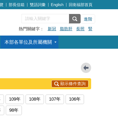
覽
部長信箱
雙語詞彙
English
回衛福部首頁
進階
熱門關鍵字：
新冠
脂肪肝
長照
腎
本部各單位及所屬機關
顯示條件查詢
年
109年
108年
107年
106年
年
98年