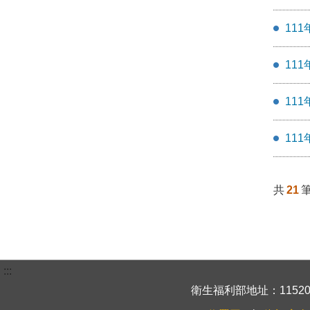
11
11
11
11
共
21
:::
衛生福利部地址：115204