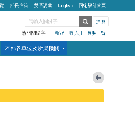
覽
部長信箱
雙語詞彙
English
回衛福部首頁
進階
熱門關鍵字：
新冠
脂肪肝
長照
腎
本部各單位及所屬機關