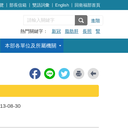
覽
部長信箱
雙語詞彙
English
回衛福部首頁
進階
熱門關鍵字：
新冠
脂肪肝
長照
腎
本部各單位及所屬機關
13-08-30