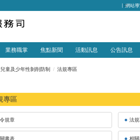
:::
網站導
業務職掌
焦點新聞
活動訊息
公告訊息
兒童及少年性剝削防制
法規專區
規專區
令規章
法規
關書表
相關