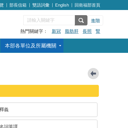
覽
部長信箱
雙語詞彙
English
回衛福部首頁
進階
熱門關鍵字：
新冠
脂肪肝
長照
腎
本部各單位及所屬機關
釋義
名詞英譯