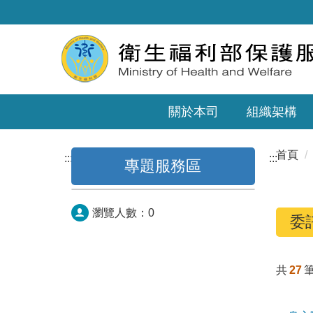
關於本司
組織架構
首頁
:::
:::
專題服務區
瀏覽人數：
0
委
共
27