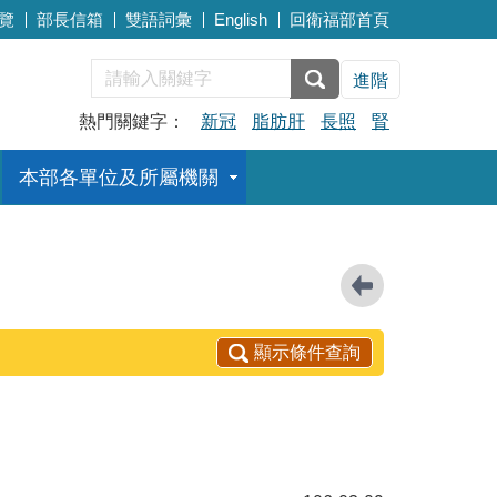
覽
部長信箱
雙語詞彙
English
回衛福部首頁
進階
熱門關鍵字：
新冠
脂肪肝
長照
腎
本部各單位及所屬機關
顯示條件查詢