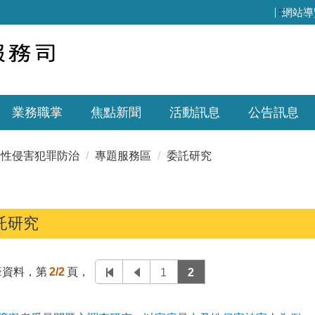
:::
網站導
業務職掌
焦點新聞
活動訊息
公告訊息
性侵害犯罪防治
專題服務區
委託研究
託研究
筆資料，第
2/2
頁，
1
2