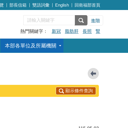
覽
部長信箱
雙語詞彙
English
回衛福部首頁
進階
熱門關鍵字：
新冠
脂肪肝
長照
腎
本部各單位及所屬機關
顯示條件查詢