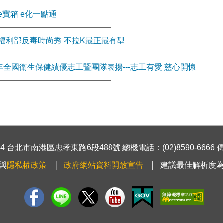
e寶箱 e化一點通
福利部反毒時尚秀 不拉K最正最有型
2年全國衛生保健績優志工暨團隊表揚---志工有愛 慈心開懷
 台北市南港區忠孝東路6段488號 總機電話：(02)8590-6666 傳真號
與
隱私權政策
政府網站資料開放宣告
建議最佳解析度為1