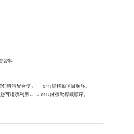
覽資料
按鈕時請配合使← → or↑↓鍵移動項目順序。
項目時您可繼續利用← → or↑↓鍵移動標籤順序。