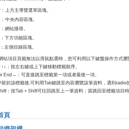
t+U：上方主導覽選單區塊。
t+C：中央內容區塊。
+S：網站搜尋。
+Z：下方功能區塊。
+L：左側目錄區塊。
網站項目頁籤無法以滑鼠點選時，您可利用以下鍵盤操作方式瀏
or ↑↓：按左右鍵或上下鍵移動標籤順序。
 or End→：可直接跳至標籤第一項或者最後一項。
停留於該標籤後,可利用Tab鍵跳至內容瀏覽該筆資料，遇到radio
+ Shift：按Tab + Shift可往回跳至上一筆資料；當跳回至標籤
 首頁
 組織架構