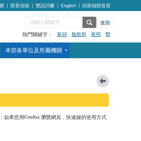
覽
部長信箱
雙語詞彙
English
回衛福部首頁
進階
熱門關鍵字：
新冠
脂肪肝
長照
腎
本部各單位及所屬機關
；如果您用Firefox 瀏覽網頁，快速鍵的使用方式