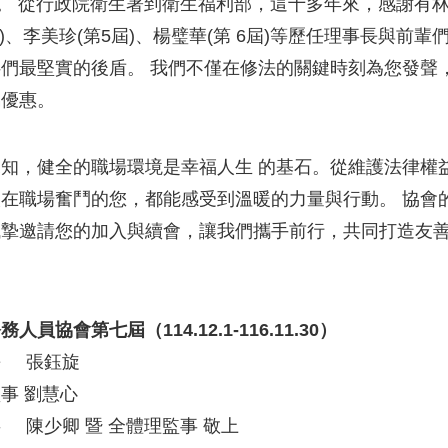
人。 從行政院衛生署到衛生福利部，這十多年來，感謝有林南
屆)、李美珍(第5屆)、楊璧華(第 6屆)等歷任理事長與
們最堅實的後盾。 我們不僅在修法的關鍵時刻為您發聲
屬優惠。
知，健全的職場環境是幸福人生 的基石。從維護法律權
在職場奮鬥的您，都能感受到溫暖的力量與行動。 協會
摯邀請您的加入與續會，讓我們攜手前行，共同打造友善
人員協會第七屆（114.12.1-116.11.30）
長 張鈺旋
事 劉慧心
 陳少卿 暨 全體理監事 敬上