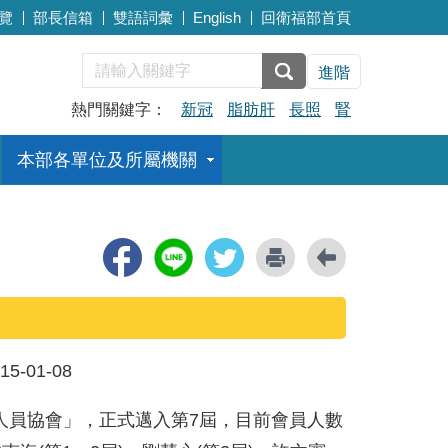
覽
部長信箱
雙語詞彙
English
回衛福部首頁
進階
熱門關鍵字：
新冠
脂肪肝
長照
腎
本部各單位及所屬機關
15-01-08
務人員協會」，正式邁入第7屆，目前會員人數