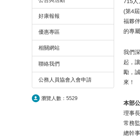
公告與活動
715
(第4
好康報報
福夥伴
的專
優惠專區
相關網站
我們深
起，讓
聯絡我們
勵，誠
公務人員協會入會申請
來！
瀏覽人數：
5529
本部公務
理事
常務監
總幹事