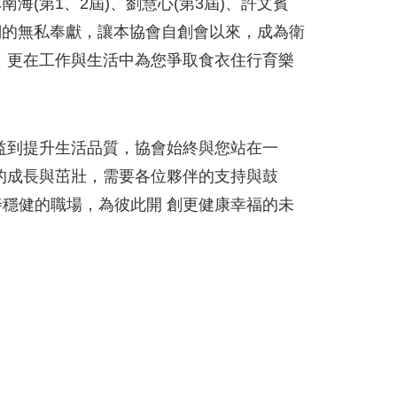
海(第1、2屆)、劉慧心(第3屆)、許文賓
前輩們的無私奉獻，讓本協會自創會以來，成為衛
，更在工作與生活中為您爭取食衣住行育樂
益到提升生活品質，協會始終與您站在一
的成長與茁壯，需要各位夥伴的支持與鼓
穩健的職場，為彼此開 創更健康幸福的未