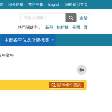
覽
部長信箱
雙語詞彙
English
回衛福部首頁
進階
熱門關鍵字：
新冠
脂肪肝
長照
腎
本部各單位及所屬機關
服務業務
顯示條件查詢