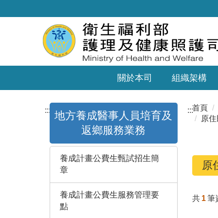
關於本司
組織架構
首頁
:::
:::
地方養成醫事人員培育及
原住
返鄉服務業務
養成計畫公費生甄試招生簡
原
章
養成計畫公費生服務管理要
共
1
筆
點