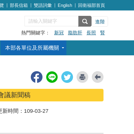
覽
部長信箱
雙語詞彙
English
回衛福部首頁
進階
熱門關鍵字：
新冠
脂肪肝
長照
腎
本部各單位及所屬機關
討會議新聞稿
更新時間：
109-03-27