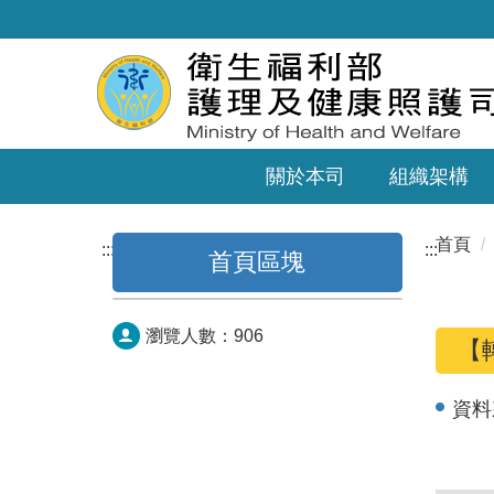
關於本司
組織架構
首頁
:::
:::
首頁區塊
瀏覽人數：
906
【
資料