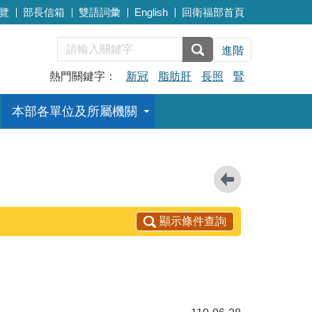
覽
部長信箱
雙語詞彙
English
回衛福部首頁
進階
熱門關鍵字：
新冠
脂肪肝
長照
腎
本部各單位及所屬機關
顯示條件查詢