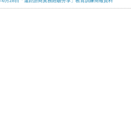
0年6月28日「遠距諮商實務經驗分享」教育訓練簡報資料