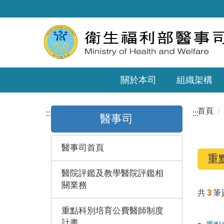
關於本司
組織架構
首頁
:::
:::
醫事司
醫事司首頁
重
醫院評鑑及教學醫院評鑑相
關業務
共
3
筆
重點科別培育公費醫師制度
計畫