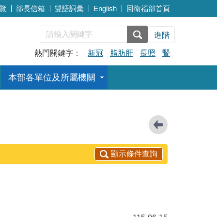
覽
部長信箱
雙語詞彙
English
回衛福部首頁
進階
熱門關鍵字：
新冠
脂肪肝
長照
腎
本部各單位及所屬機關
顯示條件查詢