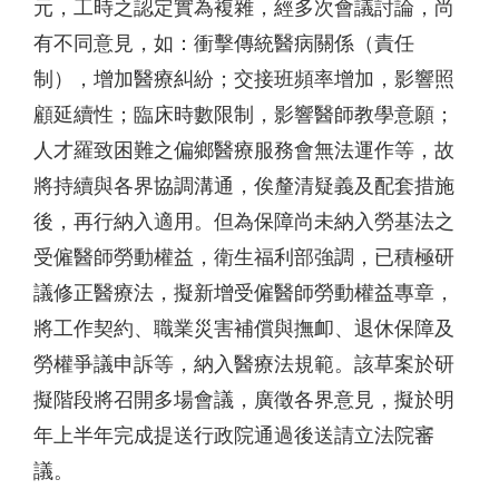
元，工時之認定實為複雜，經多次會議討論，尚
有不同意見，如：衝擊傳統醫病關係（責任
制），增加醫療糾紛；交接班頻率增加，影響照
顧延續性；臨床時數限制，影響醫師教學意願；
人才羅致困難之偏鄉醫療服務會無法運作等，故
將持續與各界協調溝通，俟釐清疑義及配套措施
後，再行納入適用。但為保障尚未納入勞基法之
受僱醫師勞動權益，衛生福利部強調，已積極研
議修正醫療法，擬新增受僱醫師勞動權益專章，
將工作契約、職業災害補償與撫卹、退休保障及
勞權爭議申訴等，納入醫療法規範。該草案於研
擬階段將召開多場會議，廣徵各界意見，擬於明
年上半年完成提送行政院通過後送請立法院審
議。