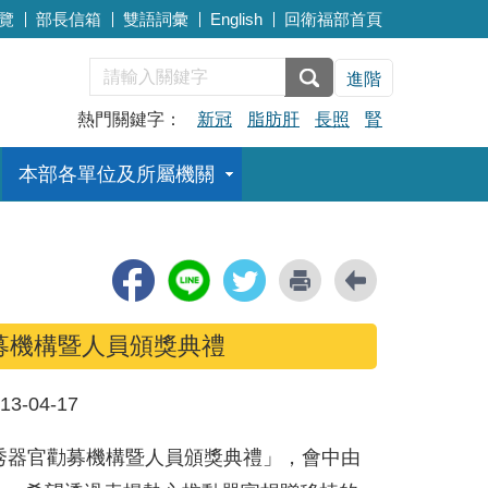
覽
部長信箱
雙語詞彙
English
回衛福部首頁
進階
熱門關鍵字：
新冠
脂肪肝
長照
腎
本部各單位及所屬機關
募機構暨人員頒獎典禮
13-04-17
優秀器官勸募機構暨人員頒獎典禮」，會中由