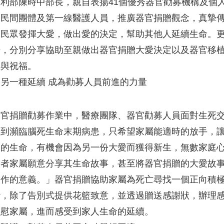
利部陳時中部長，親自表揚41個優秀器官勸募機構及個
、民間團體及第一線醫護人員，推廣器官捐贈觀念，真摯
多民眾發揮大愛，做出愛的決定，幫助其他人延續生命。
場，分別分享協助至親做出器官捐贈大愛決定以及器官移
恩與祝福。
另一種延續 成為勸募人員前進的力量
器官捐贈勸募作業中，醫療團隊、器官勸募人員面對生死
遇到瀕臨腦死生命末期病患，只希望家屬能適時的放手，
落的生命，有機會因為另一份大愛而獲得新生，無數家庭
贈者家屬願意分享其生命故事，甚至將器官捐贈的大愛故
工作的意義。」器官捐贈協助家屬為死亡尋找一個正向積
斷，除了告別式提供花籃致意，並透過贈送感謝狀，辦理
安慰家屬，進而感受到家人生命的延續。