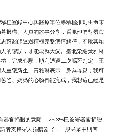
贈移植登錄中心與醫療單位等積極推動生命末
勸募機構、人員的故事分享，看見他們對器官
陳忠蔚醫師透過積極完整病情解釋，不厭其煩
物人的謬誤，才能成就大愛。臺北榮總黃雅琳
典禮，完成心願，順利通過二次腦死判定，王
病人重獲新生。黃雅琳表示「身為母親，我可
和爸爸、媽媽的心願都能完成，我想這已經是
有器官捐贈的意願 ，25.3%已簽署器官捐贈
受訪者支持家人捐贈器官，一般民眾中則有