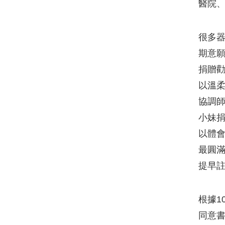
醫院
很多
期意
捐贈
以溫
協調
小妹
以體
最圓
提早註
根據1
同意書