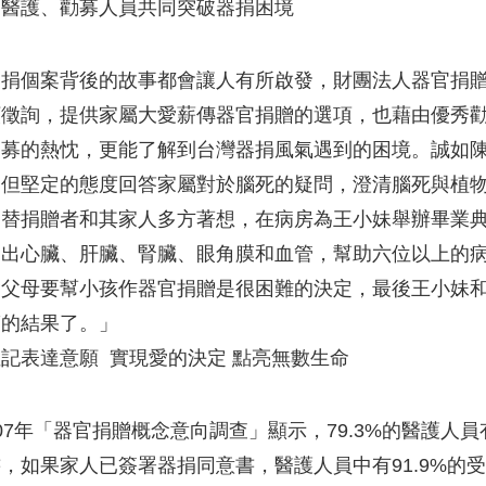
、醫護、勸募人員共同突破器捐困境
器捐個案背後的故事都會讓人有所啟發，財團法人器官捐
願徵詢，提供家屬大愛薪傳器官捐贈的選項，也藉由優秀
勸募的熱忱，更能了解到台灣器捐風氣遇到的困境。誠如
柔但堅定的態度回答家屬對於腦死的疑問，澄清腦死與植
師替捐贈者和其家人多方著想，在病房為王小妹舉辦畢業
捐出心臟、肝臟、腎臟、眼角膜和血管，幫助六位以上的
會父母要幫小孩作器官捐贈是很困難的決定，最後王小妹
滿的結果了。」
記表達意願 實現愛的決定 點亮無數生命
07年「器官捐贈概念意向調查」顯示，79.3%的醫護人員
，如果家人已簽署器捐同意書，醫護人員中有91.9%的