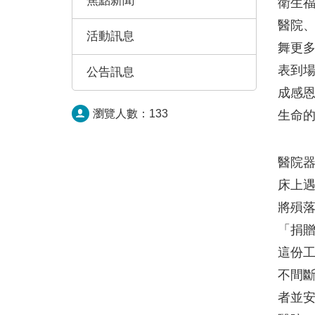
焦點新聞
衛生福
醫院
活動訊息
舞更
表到
公告訊息
成感
瀏覽人數：
133
生命的
醫院
床上
將殞
「捐
這份
不間
者並