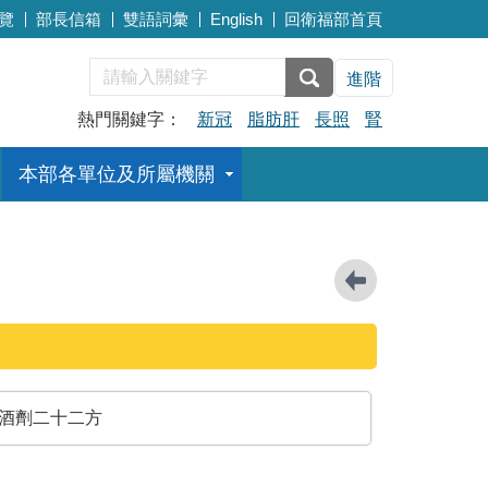
覽
部長信箱
雙語詞彙
English
回衛福部首頁
進階
熱門關鍵字：
新冠
脂肪肝
長照
腎
本部各單位及所屬機關
酒劑二十二方