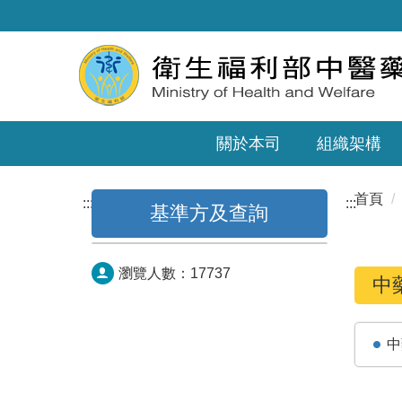
關於本司
組織架構
首頁
:::
:::
基準方及查詢
瀏覽人數：
17737
中
中