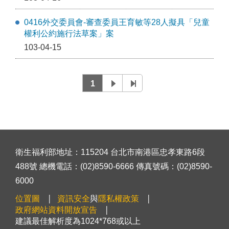
0416外交委員會-審查委員王育敏等28人擬具「兒童
權利公約施行法草案」案
103-04-15
1
衛生福利部地址：115204 台北市南港區忠孝東路6段
488號 總機電話：(02)8590-6666 傳真號碼：(02)8590-
6000
位置圖
資訊安全
與
隱私權政策
政府網站資料開放宣告
建議最佳解析度為1024*768或以上