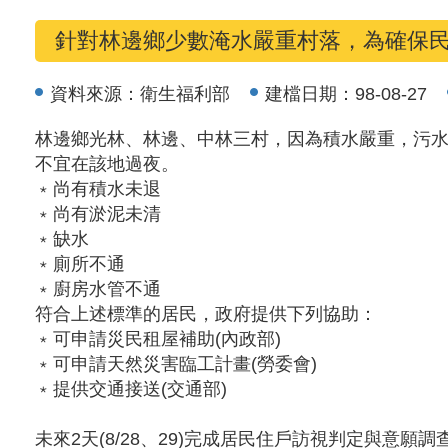
針對林邊鄉少數淹水嚴重村落，為確保
資料來源：
衛生福利部
建檔日期：
98-08-27
林邊鄉光林、林邊、中林三村，因為積水嚴重，污
不宜在該地過夜。
﹡尚有積水未退
﹡尚有淤泥未清
﹡缺水
﹡廁所不通
﹡廚房水管不通
符合上述標準的居民，政府提供下列協助：
﹡可申請災民租屋補助(內政部)
﹡可申請天然災害臨工計畫(勞委會)
﹡提供交通接送(交通部)
未來2天(8/28、29)完成居民住戶訪視判定與意