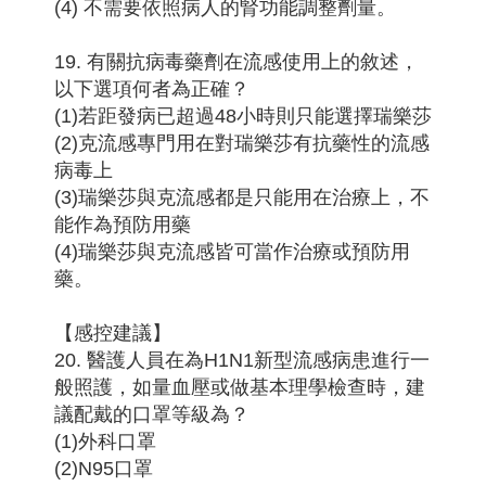
(4) 不需要依照病人的腎功能調整劑量。
19. 有關抗病毒藥劑在流感使用上的敘述，
以下選項何者為正確？
(1)若距發病已超過48小時則只能選擇瑞樂莎
(2)克流感專門用在對瑞樂莎有抗藥性的流感
病毒上
(3)瑞樂莎與克流感都是只能用在治療上，不
能作為預防用藥
(4)瑞樂莎與克流感皆可當作治療或預防用
藥。
【感控建議】
20. 醫護人員在為H1N1新型流感病患進行一
般照護，如量血壓或做基本理學檢查時，建
議配戴的口罩等級為？
(1)外科口罩
(2)N95口罩