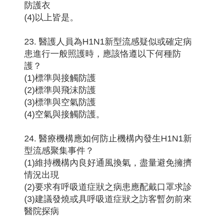
防護衣
(4)以上皆是。
23. 醫護人員為H1N1新型流感疑似或確定病
患進行一般照護時，應該恪遵以下何種防
護？
(1)標準與接觸防護
(2)標準與飛沫防護
(3)標準與空氣防護
(4)空氣與接觸防護。
24. 醫療機構應如何防止機構內發生H1N1新
型流感聚集事件？
(1)維持機構內良好通風換氣，盡量避免擁擠
情況出現
(2)要求有呼吸道症狀之病患應配戴口罩求診
(3)建議發燒或具呼吸道症狀之訪客暫勿前來
醫院探病