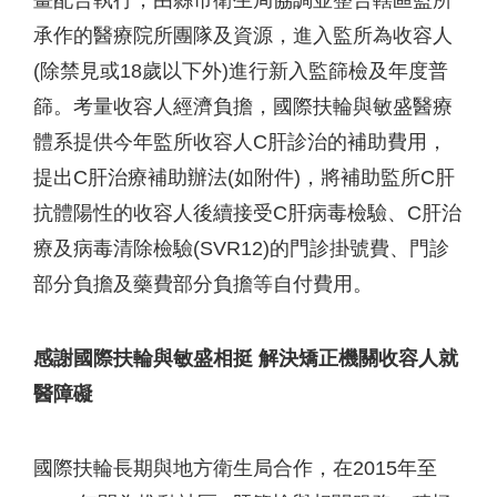
畫配合執行，由縣市衛生局協調並整合轄區監所
承作的醫療院所團隊及資源，進入監所為收容人
(除禁見或18歲以下外)進行新入監篩檢及年度普
篩。考量收容人經濟負擔，國際扶輪與敏盛醫療
體系提供今年監所收容人C肝診治的補助費用，
提出C肝治療補助辦法(如附件)，將補助監所C肝
抗體陽性的收容人後續接受C肝病毒檢驗、C肝治
療及病毒清除檢驗(SVR12)的門診掛號費、門診
部分負擔及藥費部分負擔等自付費用。
感謝國際扶輪與敏盛相挺
解決矯正機關收容人就
醫障礙
國際扶輪長期與地方衛生局合作，在2015年至