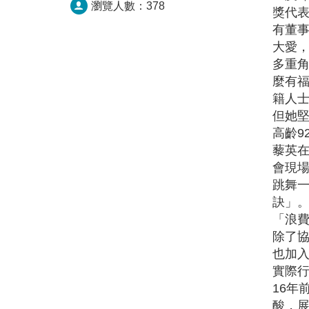
瀏覽人數：
378
獎代
有董事
大愛，
多重
麼有
籍人士
但她
高齡9
藜英
會現場
跳舞一
訣」
「浪
除了
也加
實際
16年
酸，展