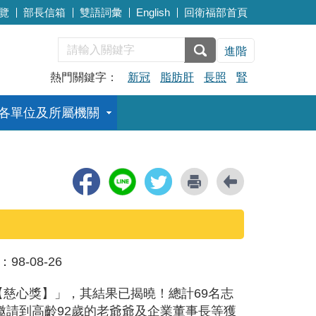
覽
部長信箱
雙語詞彙
English
回衛福部首頁
進階
熱門關鍵字：
新冠
脂肪肝
長照
腎
各單位及所屬機關
：
98-08-26
【慈心獎】」，其結果已揭曉！總計69名志
，邀請到高齡92歲的老爺爺及企業董事長等獲