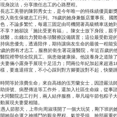
表現身說法，分享擔任志工的心路歷程。
長志工美譽的陳郭秀女士，是今年唯一的特殊績優貢獻獎
投入衛生保健志工行列。76歲的她身兼飯店董事長、國
角色，不論多繁忙，每週三固定由司機開著高級轎車送她
福不享？她卻說「施比受更有福」。陳女士放下身段，親
就醫，出錢出力贊助各項醫療設備購置；這位最受歡迎的
堅持病患優先，透過陪伴，期待讓病友生命的最後一程能
2歲的鄧有才志工，服務於衛生署花蓮醫院，年近百歲的
在醫院裡帶領全院員工、病患做健康操。他說養身之道除
夫妻倆小露身手展現十足活力；問兩位年紀加起來超過1
樣，要進退得宜，不小心踩到對方腳要說對不起，快樂跳
。
費時間等於浪費生命」來自高雄的伍芳蘭女士，因證嚴法
協助掛號、病歷傳送等工作外，還加入社區生命線，從事
入大同醫院志工行列，兩人結伴服務，舉凡端午節包粽子
行動展現夫妻愛相隨。
前愚人節那天，上帝向周淑瑛開了一個大玩笑，剛下班的
開她與命運之神搏鬥的艱辛歷程。氣管受損、臉部嚴重灼