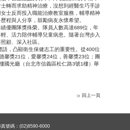
女士轉而求助精神治療，沒想到經醫生巧手診
周女士反而投入職能治療教室服務，輔導精神
路歷程與人分享，鼓勵病友永懷希望。
績優團隊獎殊榮。隊員人數高達689位，年
年輕、活力陪伴輔導兒童病患。隨著台灣步入
與照顧、深入社區。
語，凸顯衛生保健志工的重要性。從400位
馨獎21位，愛馨獎24位，善馨獎23位；團
樓國光廳（台北市信義區松仁路3號1樓）舉
回上一頁
碼：(02)8590-6000