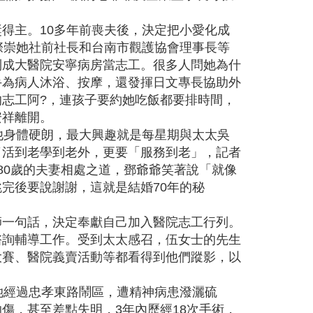
得主。10多年前喪夫後，決定把小愛化成
際崇她社前社長和台南市觀護協會理事長等
到成大醫院安寧病房當志工。很多人問她為什
手為病人沐浴、按摩，還發揮日文專長協助外
志工阿?，連孩子要約她吃飯都要排時間，
安祥離開。
他身體硬朗，最大興趣就是每星期與太太吳
了活到老學到老外，更要「服務到老」，記者
80歲的夫妻相處之道，鄧爺爺笑著說「就像
完後要說謝謝，這就是結婚70年的秘
師一句話，決定奉獻自己加入醫院志工行列。
諮詢輔導工作。受到太太感召，伍女士的先生
大賽、醫院義賣活動等都看得到他們蹤影，以
她經過忠孝東路鬧區，遭精神病患潑灑硫
傷，甚至差點失明，3年內歷經18次手術，