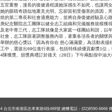
、五官重整，漫長的復健過程讓她深感生不如死，也讓周
，她的眼睛奇蹟似地重見光明。忘卻當初受傷害的原因，
烘焙的第二專長和社會適應能力，並將自身復健經驗及心
庚紀念醫院志工團隊以健全志工組織和完備服務規模獲得
遍及老中青三代，志工隊就像是大家庭一樣團結和諧，以
化社會，志工隊跟著調整服務內容，著重各項長者的關懷
舉辦的慈心獎以「因為有你在 慈心滿滿愛」為活動表揚標
工中，選拔出69位進行表揚，包括特殊績優貢獻獎1位，德
4隊獲獎。頒獎典禮訂於後天（28日）下午兩點假中油大
 台北市南港區忠孝東路6段488號 總機電話：(02)8590-6666 傳真號