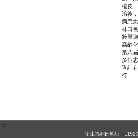
植皮
治後
病患
林口長
齡層
高齡
第八屆
多位志
隊計有
行。
:::
衛生福利部地址：115204