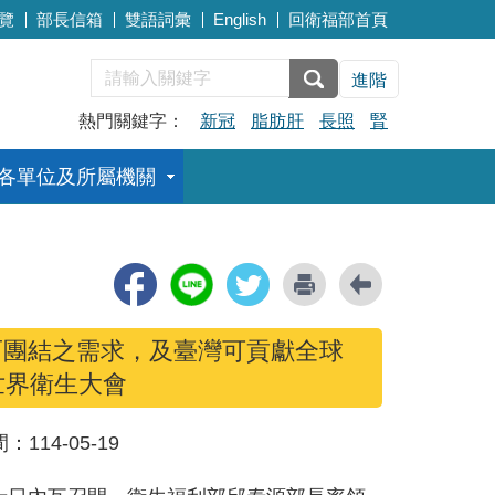
覽
部長信箱
雙語詞彙
English
回衛福部首頁
進階
熱門關鍵字：
新冠
脂肪肝
長照
腎
各單位及所屬機關
而團結之需求，及臺灣可貢獻全球
世界衛生大會
間：
114-05-19