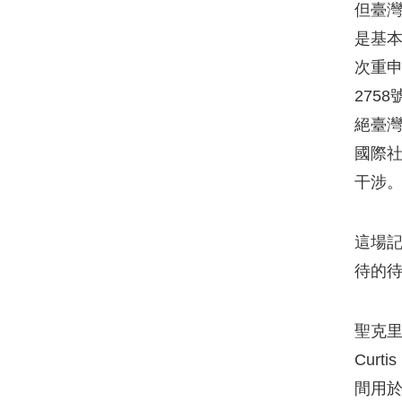
但臺灣
是基
次重申
275
絕臺灣
國際
干涉
這場記
待的
聖克里斯多
Cur
間用於