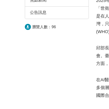
焦點新聞
202
「世衛
公告訊息
是在人
灣，
瀏覽人數：
96
(WH
邱部長
會。
方面
在AI
多個
國際合