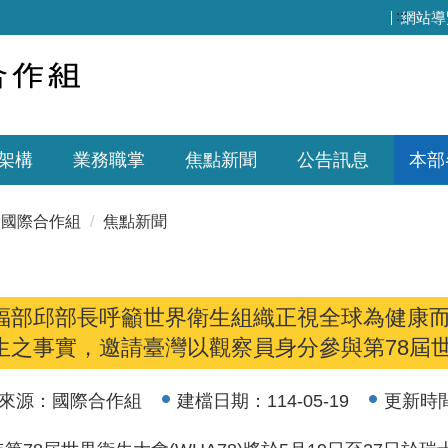
:::
網站導
架構
業務職掌
焦點新聞
公告訊息
本部
國際合作組
焦點新聞
福部邱部長呼籲世界衛生組織正視全球為健康
生之事實，邀請臺灣以觀察員身分參與第78屆
來源：
國際合作組
建檔日期：
114-05-19
更新時