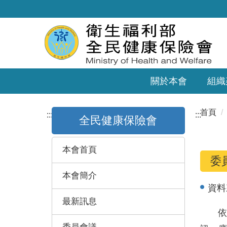
關於本會
組織
首頁
:::
:::
全民健康保險會
本會首頁
委
本會簡介
資料
最新訊息
依全