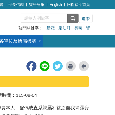
覽
部長信箱
雙語詞彙
English
回衛福部首頁
進階
熱門關鍵字：
新冠
脂肪肝
長照
腎
各單位及所屬機關
新時間：
115-08-04
員本人、配偶或直系親屬利益之自我揭露資