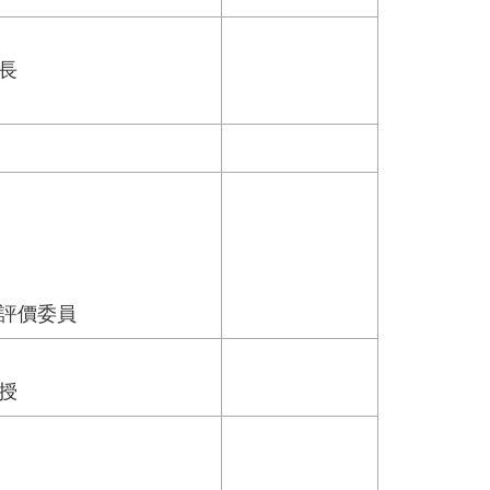
長
評價委員
授