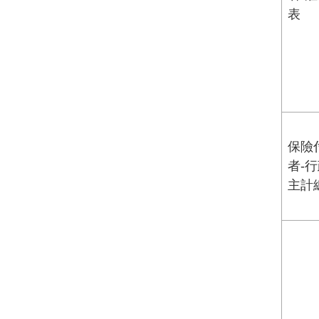
表
保險
者-
主計