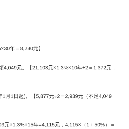
30年＝8,230元】
。【21,103元×1.3%×10年÷2＝1,372元，
日起)。【5,877元÷2＝2,939元（不足4,049
.3%×15年=4,115元，4,115×（1＋50%）＝