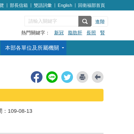
覽
部長信箱
雙語詞彙
English
回衛福部首頁
進階
熱門關鍵字：
新冠
脂肪肝
長照
腎
本部各單位及所屬機關
間：
109-08-13