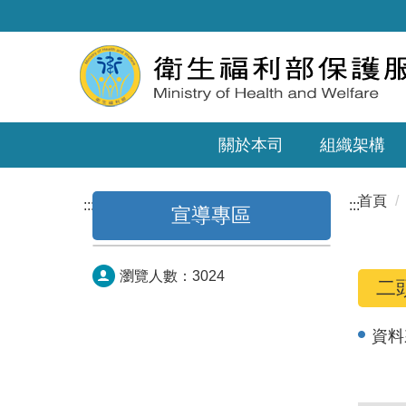
關於本司
組織架構
首頁
:::
:::
宣導專區
瀏覽人數：
3024
二
資料