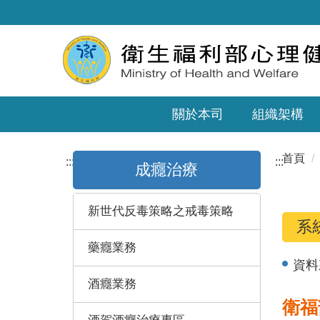
關於本司
組織架構
首頁
:::
:::
成癮治療
新世代反毒策略之戒毒策略
系
藥癮業務
資料
酒癮業務
衛福