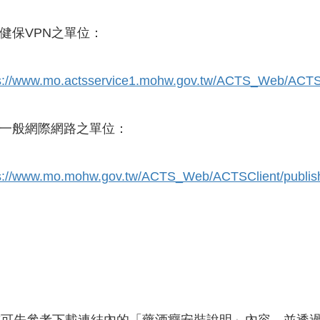
健保VPN之單位：
s://www.mo.actsservice1.mohw.gov.tw/ACTS_Web/ACTSC
一般網際網路之單位：
s://www.mo.mohw.gov.tw/ACTS_Web/ACTSClient/publis