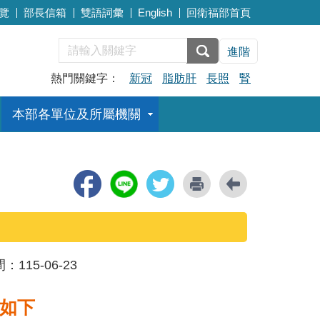
覽
部長信箱
雙語詞彙
English
回衛福部首頁
進階
熱門關鍵字：
新冠
脂肪肝
長照
腎
本部各單位及所屬機關
間：
115-06-23
如下