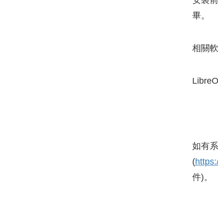
安裝
畢。
相關軟
Lib
如有
(
https
件)。