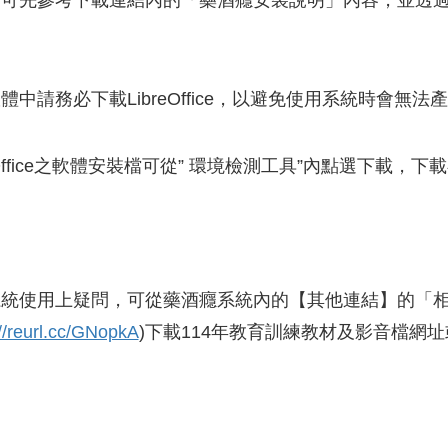
前可先參考下載連結內的「藥酒癮安裝說明」內容，並透
體中請務必下載LibreOffice，以避免使用系統時會無法
reOffice之軟體安裝檔可從” 環境檢測工具”內點選下載
系統使用上疑問，可從藥酒癮系統內的【其他連結】的「
://reurl.cc/GNopkA
)下載114年教育訓練教材及影音檔網