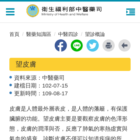
Toggle
navigation
首頁
醫藥知識區
中醫四診
望診概論
望皮膚
資料來源：
中醫藥司
建檔日期：
102-07-15
更新時間：
109-08-17
皮膚是人體最外層表皮，是人體的藩籬，有保護
臟腑的功能。望皮膚主要是要觀察皮膚的色澤形
態，皮膚的潤澤與否，反應了肺氣的寒熱虛實與
氣血的盛衰。診斷皮膚不僅可以知道疾病的所