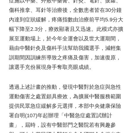
症施以中藥、外敷中藥膏、針灸、電針、拔罐、
傷科推拿、耳針等治療後，全數患者皆在30分鐘
內達到症狀緩解，疼痛指數由治療前平均5.9分大
幅下降至2.3分，療效顯著且又迅速。此模式亦擴
展至運動場上，於今年全運會以及世大運期間，
藉由中醫針灸及傷科手法幫助我國選手，減輕集
訓期間因訓練所導致之疼痛及傷害，加速復原，
讓選手充份展現身手奪取亮眼成績。
透過上述計畫的推動，發現中醫對於急症與急性
運動傷害之處置頗具療效，為擴展中醫服務範圍
提供民眾急症緩解多元選擇，本部中央健康保險
署自明(107)年起辦理「中醫急症處置試辦計
畫」，屆時，設有中醫部門之醫院若有興趣參