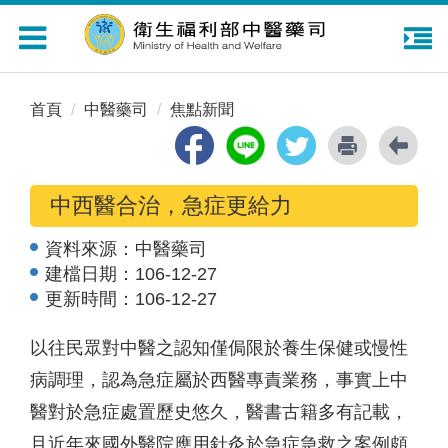
Toggle
navigation
首頁
中醫藥司
焦點新聞
中西醫合治，急症更給力
資料來源：
中醫藥司
建檔日期：
106-12-27
更新時間：
106-12-27
以往民眾對中醫之認知僅侷限於養生保健或慢性
病調理，認為急症屬於西醫專責業務，事實上中
醫對於急症處置歷史悠久，醫書古籍多有記載，
且近年來國外醫院應用針灸於急症急救之案例頗